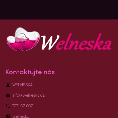
Kontaktujte nás
WELNESKA
info@welneska.cz
737 107 807
welneska