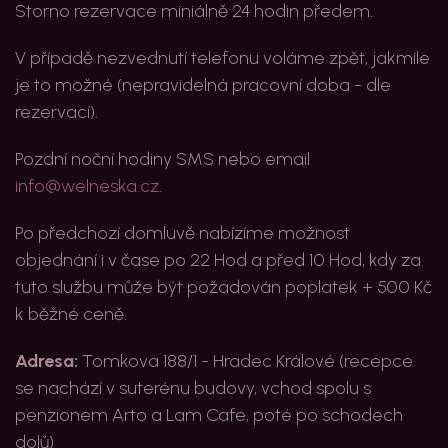
Storno rezervace miniálně 24 hodin předem.
V případě nezvednutí telefonu voláme zpět, jakmile
je to možné (nepravidelná pracovní doba - dle
rezervací).
Pozdní noční hodiny SMS nebo email
info@welneska.cz
.
Po předchozí domluvě nabízíme možnost
objednání i v čase po 22 Hod a před 10 Hod, kdy za
tuto službu může být požadován poplatek + 500 Kč
k běžné ceně.
Adresa:
Tomkova 188/1 - Hradec Králové (recepce
se nachází v suterénu budovy, vchod spolu s
penzionem Arto a Lam Cafe, poté po schodech
dolů)